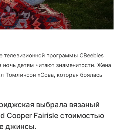
ке телевизионной программы CBeebies
на ночь детям читают знаменитости. Жена
лл Томлинсон «Сова, которая боялась
риджская выбрала вязаный
d Cooper Fairisle стоимостью
ие джинсы.