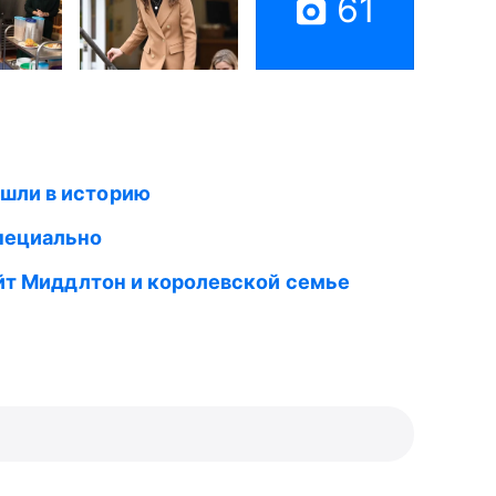
61
ошли в историю
пециально
ейт Миддлтон и королевской семье