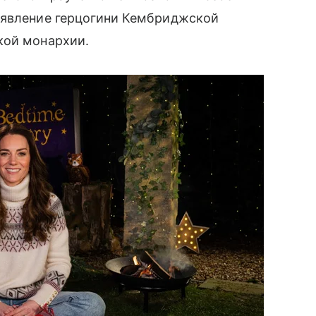
появление герцогини Кембриджской
ой монархии.