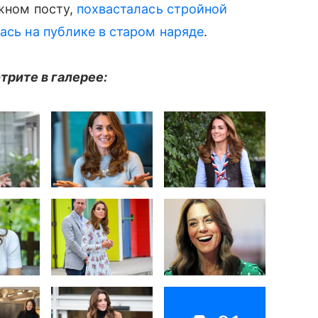
жном посту,
похвасталась стройной
ась на публике в старом наряде
.
рите в галерее: