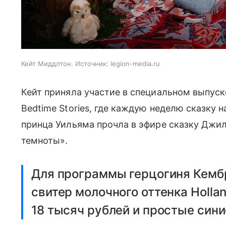
Кейт Миддлтон. Источник: legion-media.ru
Кейт приняла участие в специальном выпус
Bedtime Stories, где каждую неделю сказку 
принца Уильяма прочла в эфире сказку Джи
темноты».
Для программы герцогиня Кемб
свитер молочного оттенка Hollan
18 тысяч рублей и простые син