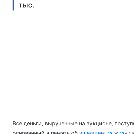
тыс.
Все деньги, вырученные на аукционе, поступ
основанный в память об
ушедшем из жизни
в