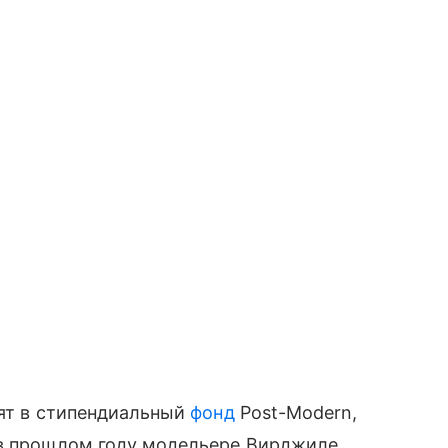
ят в стипендиальный
фонд
Post-Modern,
 прошлом году модельере Вирджиле