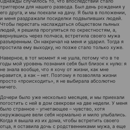
Однажды случилось то, что впоследствии стало
триггером для нашего развода. Был день рождения у
его друга, и мы поехали на дачу. Я была в положении,
и меня раздражали посиделки подвыпивших людей.
Чтобы перестать наслаждаться обществом пьяных
людей, я решила прогуляться по окрестностям, а,
вернувшись через полчаса, встретила своего мужа
разъяренным. Он накричал на меня и ударил. Тогда я
простила ему выходку, но позже стало только хуже.
Наверное, в тот момент я не ушла, потому что в те
годы мой уровень познания себя был близок к нулю: я
не знала вообще, что я хочу от жизни, как мне
нравится, а как – нет. Поэтому я позволяла жизни
просто «происходить», я не выбирала абсолютно
ничего.
Дочери было уже несколько месяцев, и мы приехали
погостить с ней в дом свекрови на две недели. У меня
было странное – угнетающее – чувство, хотя
окружающие вели себя нормально и мило улыбались.
Когда я вышла из их дома, чтобы встретить своего
отца, я оставила дочь с родственниками мужа, а еще