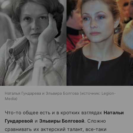
Наталья Гундарева и Эльвира Болгова
источник:
Legion-
Media
Что-то общее есть и в кротких взглядах
Натальи
Гундаревой
и
Эльвиры Болговой
. Сложно
сравнивать их актерский талант, все-таки