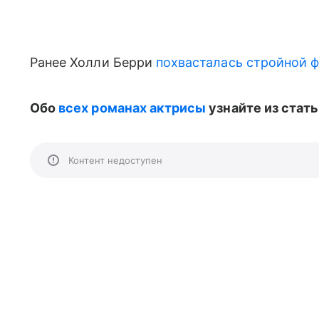
Ранее Холли Берри
похвасталась стройной ф
Обо
всех романах актрисы
узнайте из стат
Контент недоступен