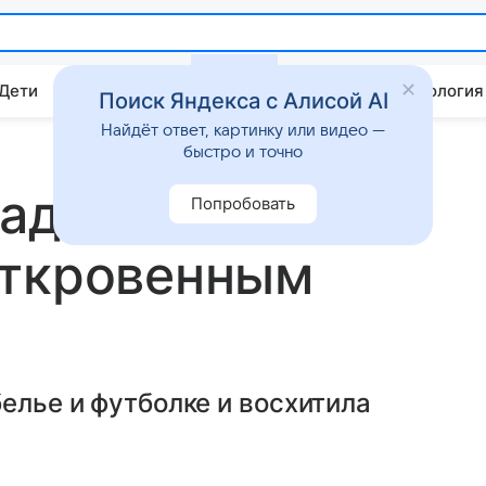
 Дети
Дом
Гороскопы
Стиль жизни
Психология
Поиск Яндекса с Алисой AI
Найдёт ответ, картинку или видео —
быстро и точно
радовала
Попробовать
откровенным
елье и футболке и восхитила