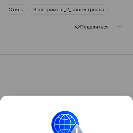
Стиль
Эксперимент_2_контентролла
Поделиться