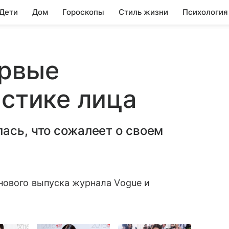
 Дети
Дом
Гороскопы
Стиль жизни
Психология
ервые
астике лица
ась, что сожалеет о своем
нового выпуска журнала Vogue и