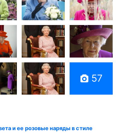
57
вета и ее розовые наряды в стиле