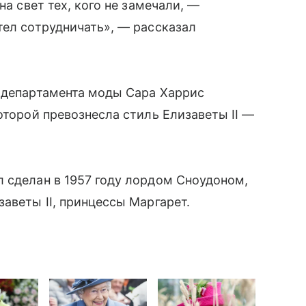
на свет тех, кого не замечали, —
тел сотрудничать», — рассказал
р департамента моды Сара Харрис
оторой превознесла стиль Елизаветы II —
л сделан в 1957 году лордом Сноудоном,
заветы II, принцессы Маргарет.