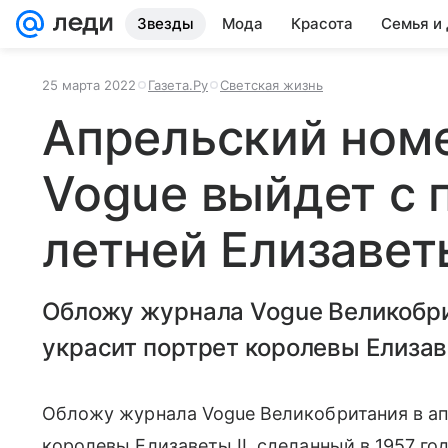
Звезды
Мода
Красота
Семья и
25 марта 2022
Газета.Ру
Светская жизнь
Апрельский номе
Vogue выйдет с 
летней Елизаветы
Обложу журнала Vogue Великобри
украсит портрет королевы Елизаве
Обложу журнала Vogue Великобритания в ап
королевы Елизаветы II, сделанный в 1957 год