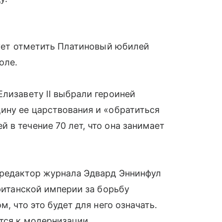
ует отметить Платиновый юбилей
оле.
лизавету II выбрали героиней
ину ее царствования и «обратиться
 в течение 70 лет, что она занимает
 редактор журнала Эдвард Эннинфул
ританской империи за борьбу
м, что это будет для него означать.
тся к модернизации.