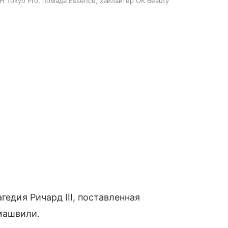
H Tokyo Pro, помада Essence, хайлайтер OK Beauty
гедия Ричард III, поставленная
машвили.