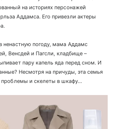
ованный на историях персонажей
рльза Аддамса. Его привезли актеры
а.
в ненастную погоду, мама Аддамс
тей, Венсдей и Пагсли, кладбище –
ыпивает пару капель яда перед сном. И
анные? Несмотря на причуды, эта семья
и проблемы и скелеты в шкафу…