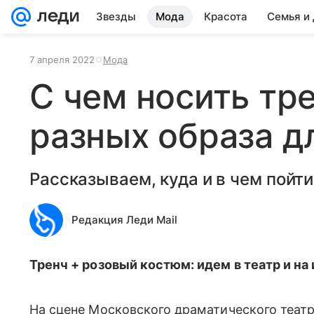
Звезды
Мода
Красота
Семья и
7 апреля 2022
Мода
С чем носить тре
разных образа д
Рассказываем, куда и в чем пойти
Редакция Леди Mail
Тренч + розовый костюм: идем в театр и н
На сцене Московского драматического теат