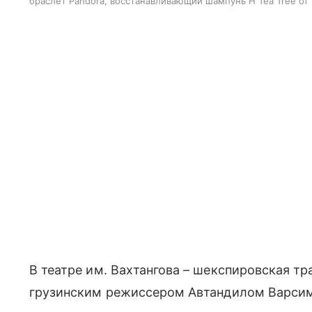
браслет Pandora, восстанавливающий шампунь H Tea Tree от 
В театре им. Вахтангова – шекспировская тра
грузинским режиссером Автандилом Варси