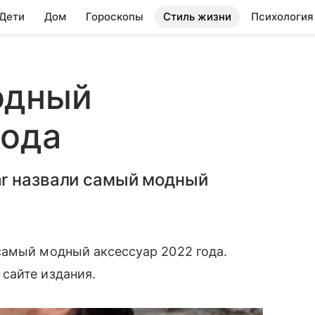
 Дети
Дом
Гороскопы
Стиль жизни
Психология
одный
года
r назвали самый модный
амый модный аксессуар 2022 года.
айте издания.