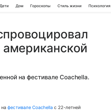
 Дети
Дом
Гороскопы
Стиль жизни
Психология
спровоцировал
с американской
енной на фестивале Coachella.
 на
фестивале Coachella
с 22-летней