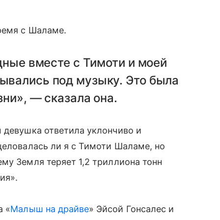
ремя с Шаламе.
одные вместе с Тимоти и моей
ывались под музыку. Это была
зни», — сказала она.
м девушка ответила уклончиво и
целовалась ли я с Тимоти Шаламе, но
му Земля теряет 1,2 триллиона тонн
ния».
а «
Малыш на драйве
» Эйсой Гонсалес и