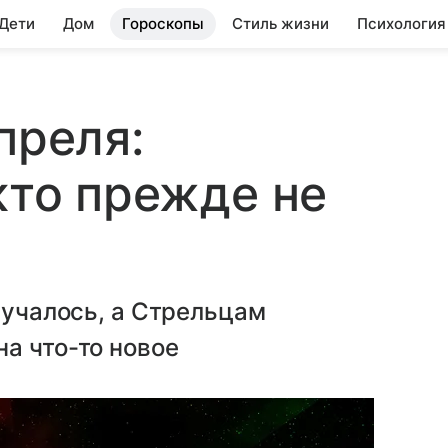
 Дети
Дом
Гороскопы
Стиль жизни
Психология
преля:
кто прежде не
лучалось, а Стрельцам
а что-то новое