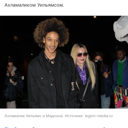
Ахламаликом Уильямсом.
Ахламалик Уильямс и Мадонна. Источник: legion-media.ru