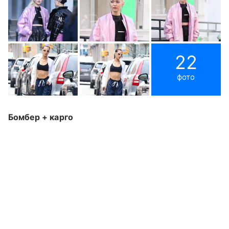
22
фото
Бомбер + карго