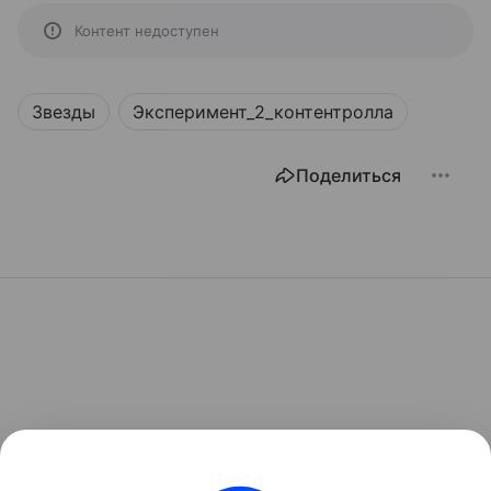
Контент недоступен
Звезды
Эксперимент_2_контентролла
Поделиться