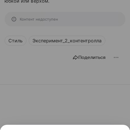
юбкой или верхом.
Контент недоступен
Стиль
Эксперимент_2_контентролла
Поделиться