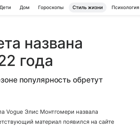
 Дети
Дом
Гороскопы
Стиль жизни
Психология
ета названа
22 года
езоне популярность обретут
ла Vogue Элис Монтгомери назвала
тствующий материал появился на сайте