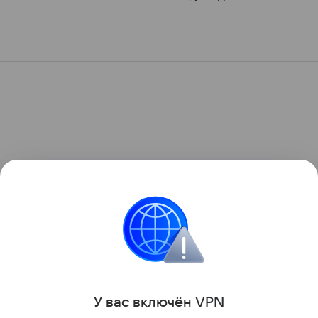
У вас включ
ён
V
P
N