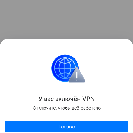
У вас включ
ён
V
P
N
Отключите, чтобы всё работало
Готово