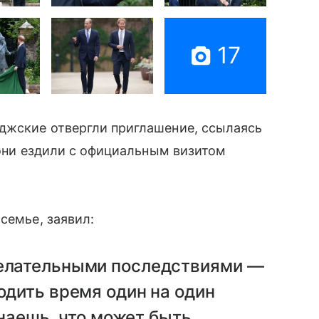
17
иджские отвергли приглашение, ссылаясь
 они ездили с официальным визитом
 семье, заявил:
елательными последствиями —
одить время один на один
знаешь, что может быть