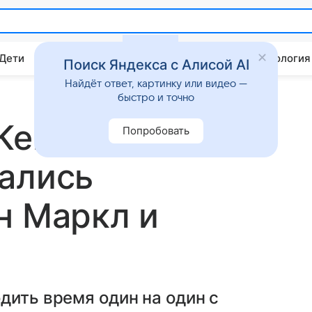
 Дети
Дом
Гороскопы
Стиль жизни
Психология
Поиск Яндекса с Алисой AI
Найдёт ответ, картинку или видео —
быстро и точно
 Кейт Миддлтон
Попробовать
ались
н Маркл и
дить время один на один с