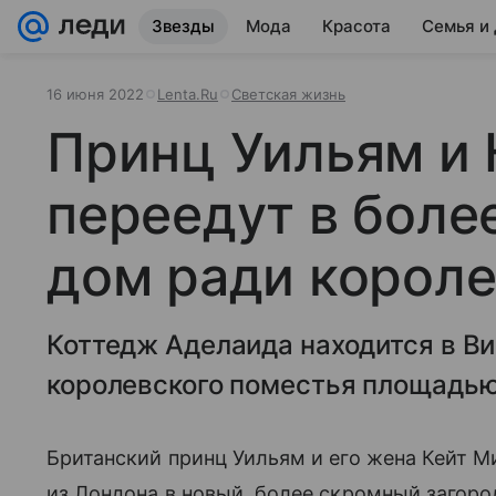
Звезды
Мода
Красота
Семья и
16 июня 2022
Lenta.Ru
Светская жизнь
Принц Уильям и
переедут в боле
дом ради корол
Коттедж Аделаида находится в Ви
королевского поместья площадью
Британский принц Уильям и его жена Кейт 
из Лондона в новый, более скромный загор