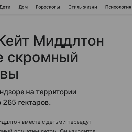
 Дети
Дом
Гороскопы
Стиль жизни
Психология
 Кейт Миддлтон
е скромный
евы
ндзоре на территории
 265 гектаров.
Миддлтон вместе с детьми переедут
одный дом этим летом. Он находится