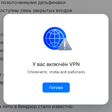
 с позолоченными дельфинами
доступны семь закрытых входов
жских проживала королева Виктория,
ени. В последние годы в коттедже
нов королевской семьи. После переезда
жорджа Клуни и Элтона Джона.
У вас включ
ён
V
P
N
Отключите, чтобы всё работало
ом Анмер-Холл в графстве Норфолк, где
 времени. Супруги планируют
Готово
 лето в Виндзор стало известно