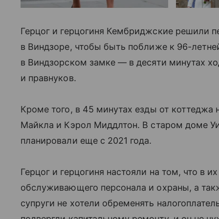
Герцог и герцогиня Кембриджские решили п
в Виндзоре, чтобы быть поближе к 96-летнеи
в Виндзорском замке — в десяти минутах хо
и правнуков.
Кроме того, в 45 минутах езды от коттеджа 
Майкла и Кэрол Миддлтон. В старом доме Уил
планировали еще с 2021 года.
Герцог и герцогиня настояли на том, что в 
обслуживающего персонала и охраны, а такж
супруги не хотели обременять налогоплатель
подвергли капитальному ремонту, и он не н