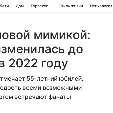
 Дети
Дом
Гороскопы
Стиль жизни
Психология
новой мимикой:
изменилась до
в 2022 году
отмечает 55-летний юбилей.
лодость всеми возможными
торгом встречают фанаты