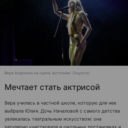
Вера Алдонина на сцене
источник:
Соцсети
Мечтает стать актрисой
Вера училась в частной школе, которую для нее
выбрала Юлия. Дочь Началовой с самого детства
увлекалась театральным искусством: она
регулярно участвовала в школьных постановках и