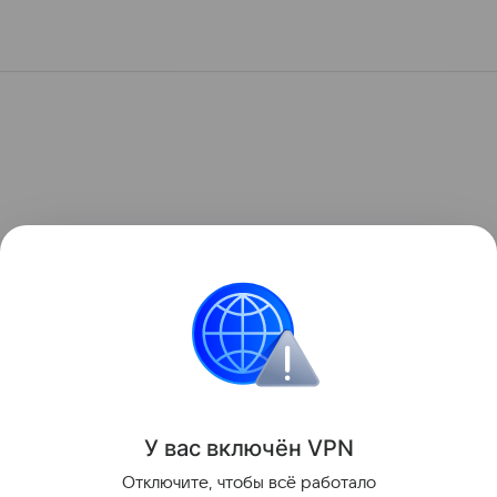
У вас включ
ён
V
P
N
Отключите, чтобы всё работало