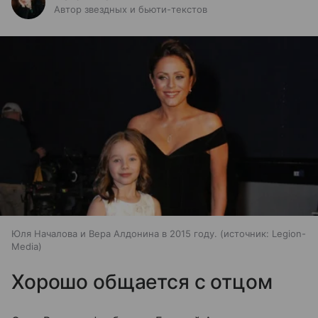
Автор звездных и бьюти-текстов
Юля Началова и Вера Алдонина в 2015 году.
источник:
Legion-
Media
Хорошо общается с отцом