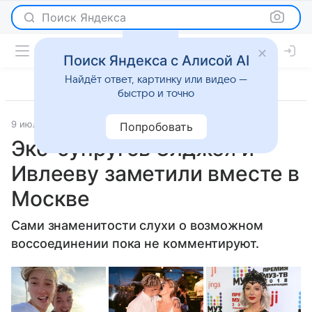
Поиск Яндекса
Поиск Яндекса с Алисой AI
Найдёт ответ, картинку или видео —
быстро и точно
9 июля 2022
Газета.Ру
Светская жизнь
Попробовать
Экс-супругов Элджея и
Ивлееву заметили вместе в
Москве
Сами знаменитости слухи о возможном
воссоединении пока не комментируют.