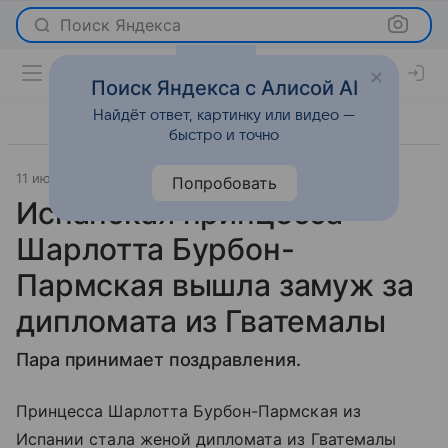
Поиск Яндекса
Поиск Яндекса с Алисой AI
Найдёт ответ, картинку или видео —
быстро и точно
11 июля 2022
Газета.Ру
Светская жизнь
Попробовать
Испанская принцесса
Шарлотта Бурбон-
Пармская вышла замуж за
дипломата из Гватемалы
Пара принимает поздравления.
Принцесса Шарлотта Бурбон-Пармская из
Испании стала женой дипломата из Гватемалы