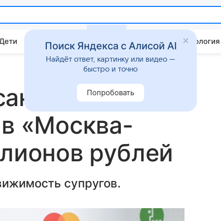
 Дети
Дом
Гороскопы
Стиль жизни
Психология
Поиск Яндекса с Алисой AI
Найдёт ответ, картинку или видео —
быстро и точно
сандра Реввы
Попробовать
 в «Москва-
ллионов рублей
вижимость супругов.