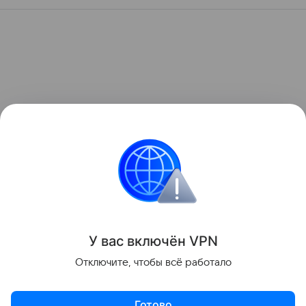
У вас включ
ён
V
P
N
Отключите, чтобы всё работало
Готово