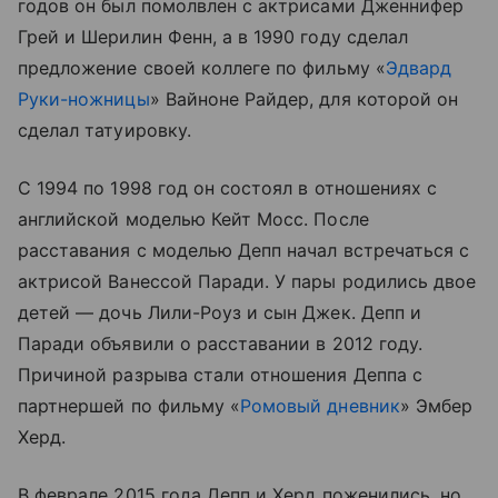
годов он был помолвлен с актрисами Дженнифер
Грей и Шерилин Фенн, а в 1990 году сделал
предложение своей коллеге по фильму «
Эдвард
Руки-ножницы
» Вайноне Райдер, для которой он
сделал татуировку.
С 1994 по 1998 год он состоял в отношениях с
английской моделью Кейт Мосс. После
расставания с моделью Депп начал встречаться с
актрисой Ванессой Паради. У пары родились двое
детей — дочь Лили-Роуз и сын Джек. Депп и
Паради объявили о расставании в 2012 году.
Причиной разрыва стали отношения Деппа с
партнершей по фильму «
Ромовый дневник
» Эмбер
Херд.
В феврале 2015 года Депп и Херд поженились, но