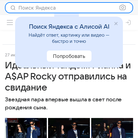
Поиск Яндекса
Поиск Яндекса с Алисой AI
Найдёт ответ, картинку или видео —
быстро и точно
27 июля 2022
Журнал OK!
Светская жизнь
Попробовать
Идеальный тандем: Рианна и
A$AP Rocky отправились на
свидание
Звездная пара впервые вышла в свет после
рождения сына.