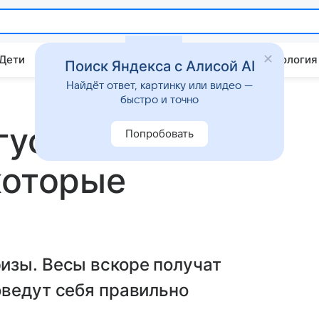
 Дети
Дом
Гороскопы
Стиль жизни
Психология
Поиск Яндекса с Алисой AI
Найдёт ответ, картинку или видео —
быстро и точно
густа: удастся
Попробовать
которые
изы. Весы вскоре получат
оведут себя правильно