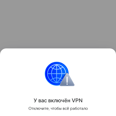
У вас включ
ён
V
P
N
Отключите, чтобы всё работало