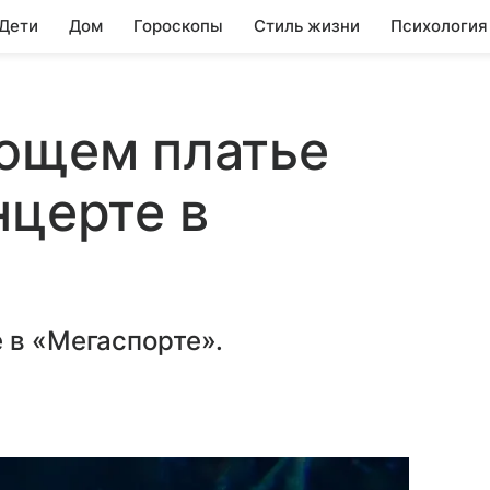
 Дети
Дом
Гороскопы
Стиль жизни
Психология
ающем платье
нцерте в
 в «Мегаспорте».