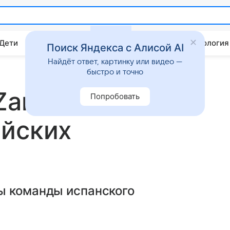
 Дети
Дом
Гороскопы
Стиль жизни
Психология
Поиск Яндекса с Алисой AI
Найдёт ответ, картинку или видео —
быстро и точно
Zara массово
Попробовать
ийских
ы команды испанского