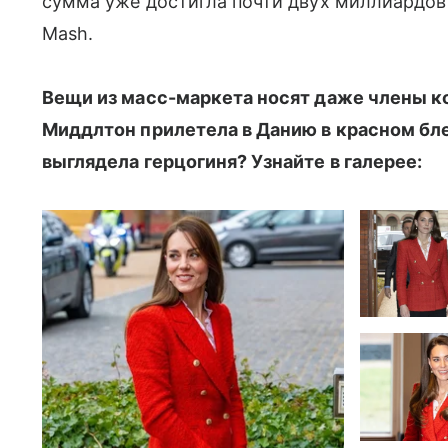
сумма уже достигла почти двух миллиардов
Mash.
Вещи из масс-маркета носят даже члены к
Миддлтон прилетела в Данию в красном блей
выглядела герцогиня? Узнайте в галерее: