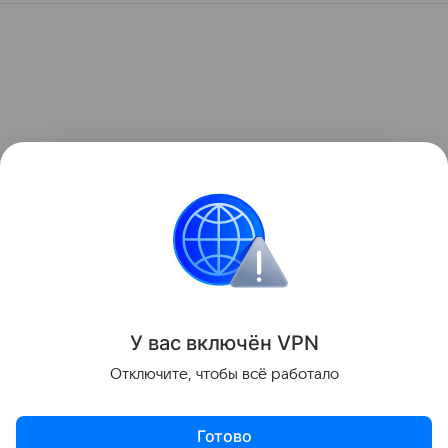
У вас включ
ён
V
P
N
Отключите, чтобы всё работало
Готово