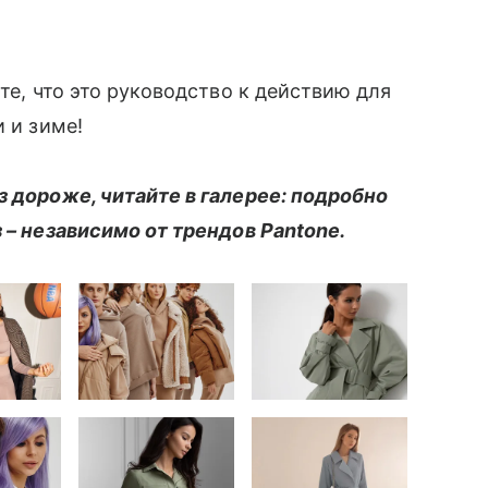
йте, что это руководство к действию для
и и зиме!
з дороже, читайте в галерее: подробно
з – независимо от трендов Pаntone.