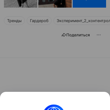
Тренды
Гардероб
Эксперимент_2_контентро
Поделиться