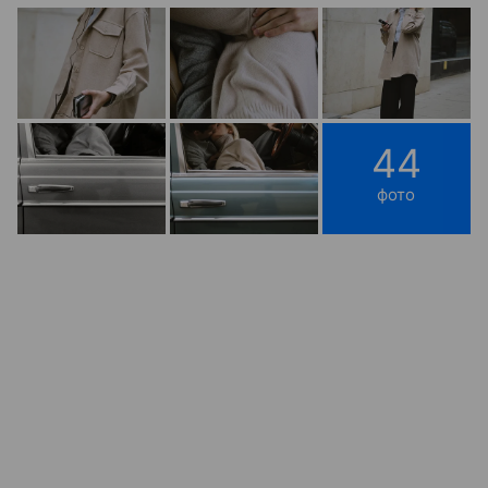
44
фото