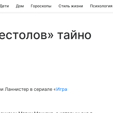
 Дети
Дом
Гороскопы
Стиль жизни
Психология
естолов» тайно
еи Ланнистер в сериале «
Игра