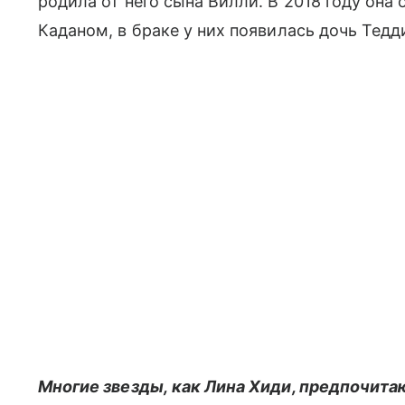
родила от него сына Вилли. В 2018 году он
Каданом, в браке у них появилась дочь Тедди
Многие звезды, как Лина Хиди, предпочита