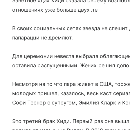
Заветное «да» Хиди сказала своему возлюб
отношениях уже больше двух лет
В своих социальных сетях звезда не спешит
папарацци не дремлют.
Для церемонии невеста выбрала облегающее
оставила распущенными. Жених решил допо
Несмотря на то что пара живет в США, торж
молодых пришел, казалось, весь каст сериа
Софи Тернер с супругом, Эмилия Кларк и Ко
Это третий брак Хиди. Первый раз она вышла