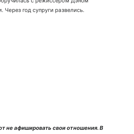
а обручилась с режиссером Дэном
. Через год супруги развелись.
ют не афишировать свои отношения. В