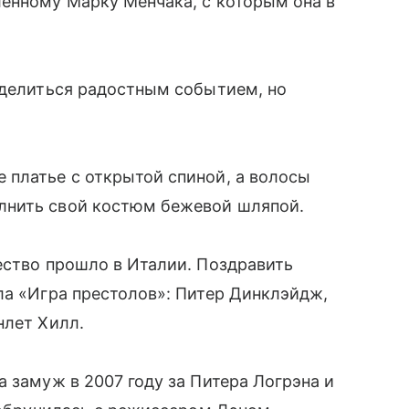
ленному Марку Менчака, с которым она в
 делиться радостным событием, но
 платье с открытой спиной, а волосы
лнить свой костюм бежевой шляпой.
ество прошло в Италии. Поздравить
ла «Игра престолов»: Питер Динклэйдж,
нлет Хилл.
 замуж в 2007 году за Питера Логрэна и