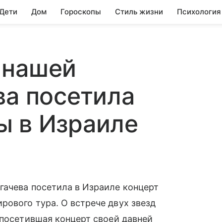
 Дети
Дом
Гороскопы
Стиль жизни
Психология
 нашей
ва посетила
ы в Израиле
гачева посетила в Израиле концерт
ового тура. О встрече двух звезд
 посетившая концерт своей давней