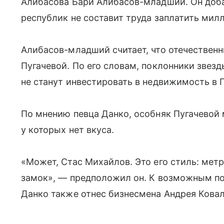
Алибасова Бари Алибасов-младший. Он добав
республик не составит труда заплатить мил
Алибасов-младший считает, что отечественн
Пугачевой. По его словам, поклонники звез
не станут инвестировать в недвижимость в 
По мнению певца Данко, особняк Пугачевой 
у которых нет вкуса.
«Может, Стас Михайлов. Это его стиль: метр
замок», — предположил он. К возможным п
Данко также отнес бизнесмена Андрея Ковал