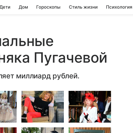
 Дети
Дом
Гороскопы
Стиль жизни
Психология
иальные
няка Пугачевой
яет миллиард рублей.