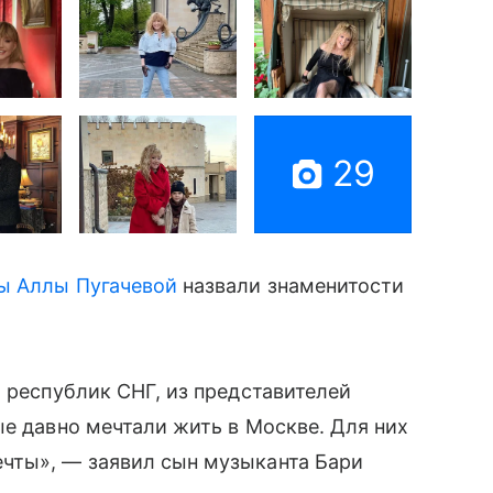
29
цы Аллы Пугачевой
назвали знаменитости
х республик СНГ, из представителей
ые давно мечтали жить в Москве. Для них
чты», — заявил сын музыканта Бари