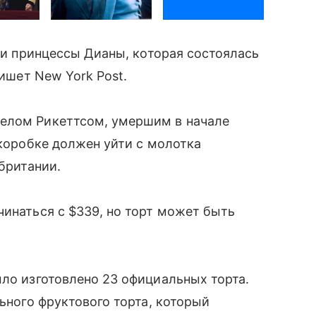
I и принцессы Дианы, которая состоялась
пишет New York Post.
желом Рикеттсом, умершим в начале
 коробке должен уйти с молотка
обритании.
чинаться с $339, но торт может быть
ыло изготовлено 23 официальных торта.
льного фруктового торта, который