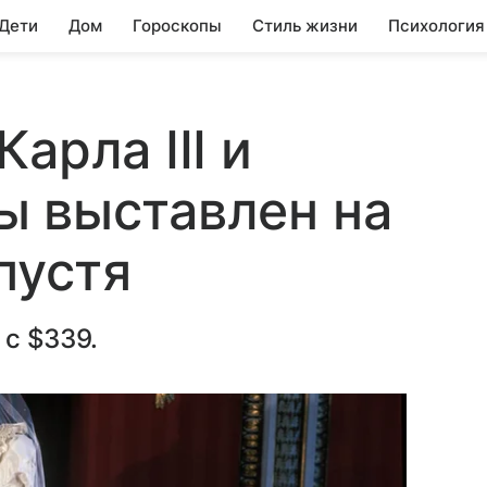
 Дети
Дом
Гороскопы
Стиль жизни
Психология
арла III и
ы выставлен на
пустя
 с $339.