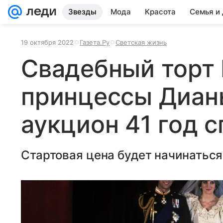
Звезды
Мода
Красота
Семья и
19 октября 2022
Газета.Ру
Светская жизнь
Свадебный торт К
принцессы Диан
аукцион 41 год с
Стартовая цена будет начинаться