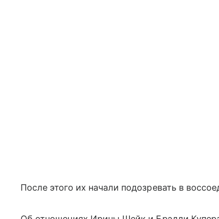
После этого их начали подозревать в воссое
Об отношениях Ирины Шейк и Брэдли Купера 