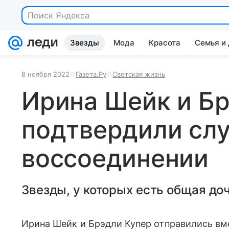
Поиск Яндекса
Звезды
Мода
Красота
Семья и
8 ноября 2022
Газета.Ру
Светская жизнь
Ирина Шейк и Бр
подтвердили слу
воссоединении
Звезды, у которых есть общая доч
Ирина Шейк и Брэдли Купер отправились вм