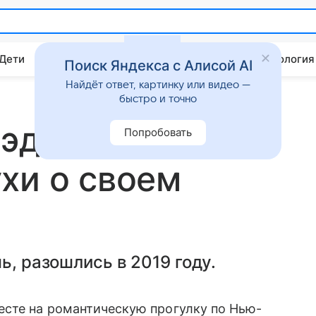
 Дети
Дом
Гороскопы
Стиль жизни
Психология
Поиск Яндекса с Алисой AI
Найдёт ответ, картинку или видео —
быстро и точно
эдли Купер
Попробовать
хи о своем
ь, разошлись в 2019 году.
есте на романтическую прогулку по Нью-