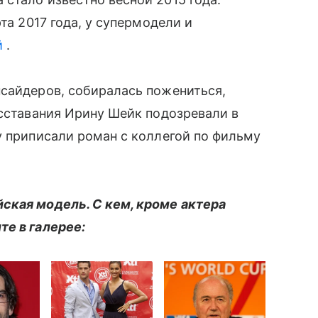
та 2017 года, у супермодели и
й
.
нсайдеров, собиралась пожениться,
асставания Ирину Шейк подозревали в
у приписали роман с коллегой по фильму
ская модель. С кем, кроме актера
те в галерее: