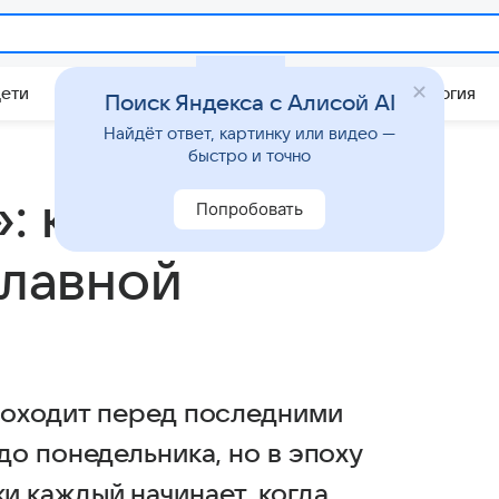
Дети
Дом
Гороскопы
Стиль жизни
Психология
Поиск Яндекса с Алисой AI
Найдёт ответ, картинку или видео —
быстро и точно
: как
Попробовать
главной
роходит перед последними
о понедельника, но в эпоху
 каждый начинает, когда