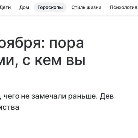
 Дети
Дом
Гороскопы
Стиль жизни
Психология
оября: пора
и, с кем вы
, чего не замечали раньше. Дев
мства