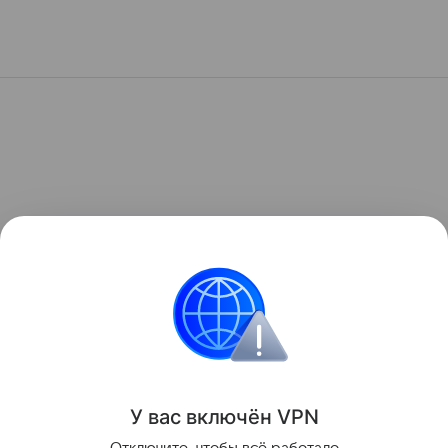
У вас включ
ён
V
P
N