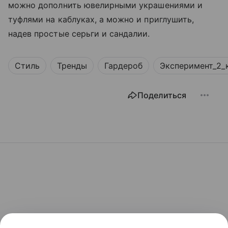
можно дополнить ювелирными украшениями и
туфлями на каблуках, а можно и приглушить,
надев простые серьги и сандалии.
Стиль
Тренды
Гардероб
Эксперимент_2_
Поделиться