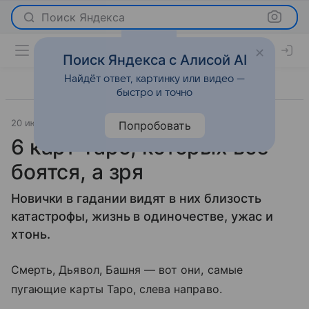
Поиск Яндекса
Поиск Яндекса с Алисой AI
Найдёт ответ, картинку или видео —
быстро и точно
20 июля 2023
Super.ru
О важном
Попробовать
6 карт Таро, которых все
боятся, а зря
Новички в гадании видят в них близость
катастрофы, жизнь в одиночестве, ужас и
хтонь.
Смерть, Дьявол, Башня — вот они, самые
пугающие карты Таро, слева направо.