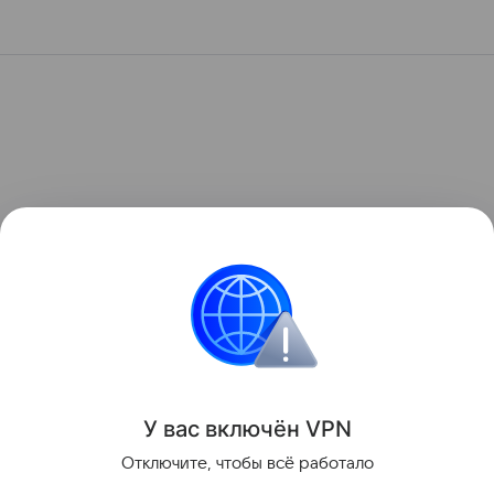
У вас включ
ён
V
P
N
Отключите, чтобы всё работало