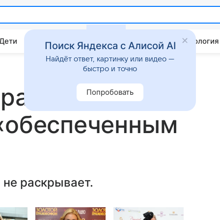
 Дети
Дом
Гороскопы
Стиль жизни
Психология
Поиск Яндекса с Алисой AI
Найдёт ответ, картинку или видео —
быстро и точно
рассказала о
Попробовать
 «обеспеченным
 не раскрывает.