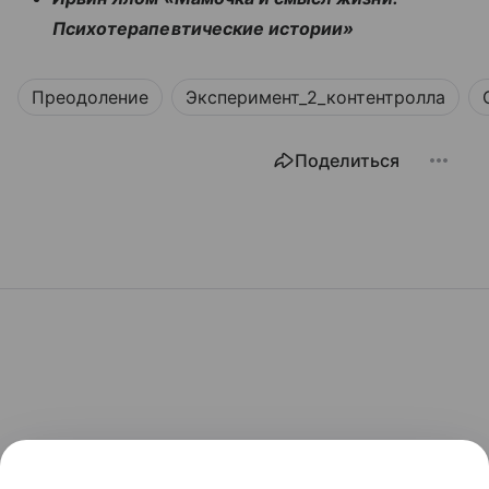
Психотерапевтические истории»
Преодоление
Эксперимент_2_контентролла
Поделиться