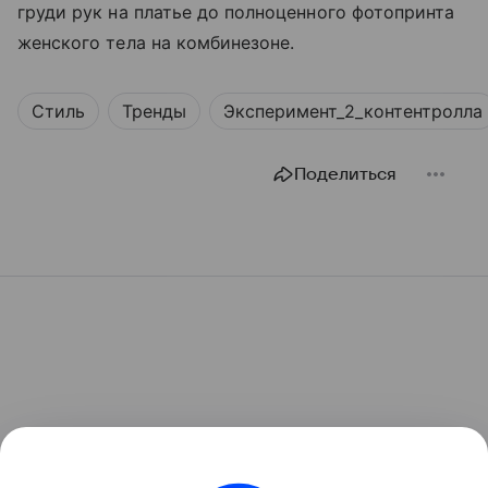
груди рук на платье до полноценного фотопринта
женского тела на комбинезоне.
Стиль
Тренды
Эксперимент_2_контентролла
Поделиться