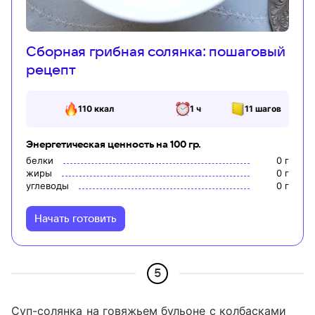
Сборная грибная солянка: пошаговый
рецепт
110
ккал
1 ч
11
шагов
Энергетическая ценность на 100 гр.
белки
0
г
жиры
0
г
углеводы
0
г
Начать готовить
5
Суп-солянка на говяжьем бульоне с колбасками