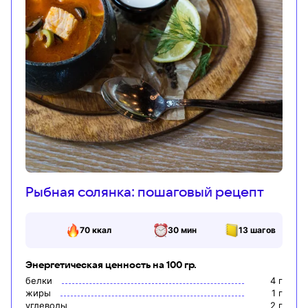
Рыбная солянка: пошаговый рецепт
70
ккал
30 мин
13
шагов
Энергетическая ценность на 100 гр.
белки
4
г
жиры
1
г
углеводы
2
г