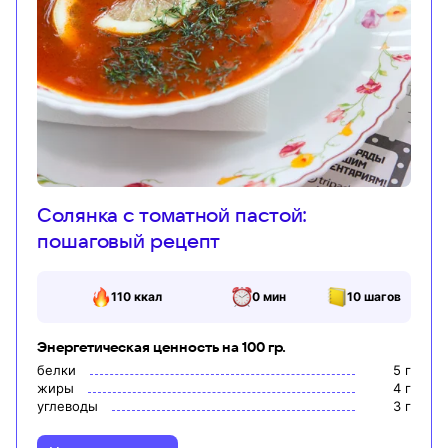
Солянка с томатной пастой:
пошаговый рецепт
110
ккал
0 мин
10
шагов
Энергетическая ценность на 100 гр.
белки
5
г
жиры
4
г
углеводы
3
г