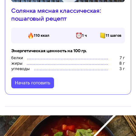
Солянка мясная классическая:
пошаговый рецепт
110
ккал
1 ч
11
шагов
Энергетическая ценность на 100 гр.
белки
7
г
жиры
8
г
углеводы
3
г
Начать готовить