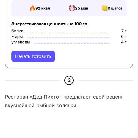
92
ккал
25 мин
9
шагов
Энергетическая ценность на 100 гр.
белки
7
г
жиры
6
г
углеводы
4
г
Начать готовить
2
Ресторан «Дед Пихто» предлагает свой рецепт
вкуснейшей рыбной солянки.